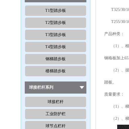
T325/30
T1型踏步板
T255/30
T2型踏步板
产品种类：
T3型踏步板
（1）、根据
T4型踏步板
钢格板加上6
钢梯踏步板
（2）、据是
楼梯踏步板
踏板。
球接栏杆系列
质量要求：
球接栏杆
（1）、梯踏板
工业防护栏
（2）、梯踏
球节点栏杆