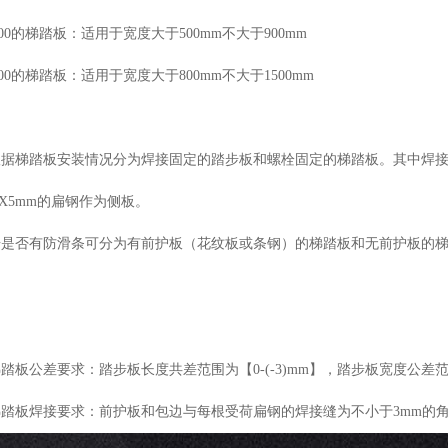
/100的梯踏板：适用于宽度大于500mm不大于900mm
/100的梯踏板：适用于宽度大于800mm不大于1500mm
梯踏板安装情况分为焊接固定的踏步板和螺栓固定的梯踏板。其中焊接
5X5mm的扁钢作为侧板。
否有防滑条可分为有前护板（花纹板或条钢）的梯踏板和无前护板的梯
公差要求：踏步板长度共差范围为【0-(-3)mm】，踏步板宽度公差范围为
板焊接要求：前护板和包边与每根受荷扁钢的焊接缝为不小于3mm的