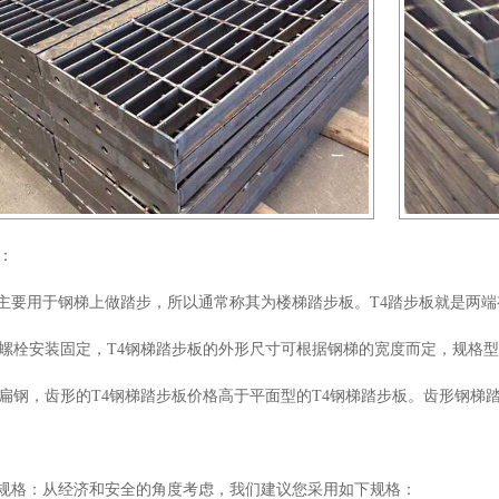
：
要用于钢梯上做踏步，所以通常称其为楼梯踏步板。T4踏步板就是两端有6
螺栓安装固定，T4钢梯踏步板的外形尺寸可根据钢梯的宽度而定，规格型
扁钢，齿形的T4钢梯踏步板价格高于平面型的T4钢梯踏步板。齿形钢梯
规格：从经济和安全的角度考虑，我们建议您采用如下规格：