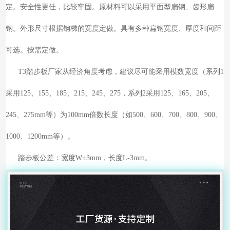
定。安全性更佳，比较牢固。原材料可以采用平面型扁钢、齿形扁
钢。外形尺寸根据钢梯的宽度定做。具有多种扁钢宽度、厚度和间距
可选。按需定做。
T3踏步板厂家从经济角度考虑，建议尽可能采用模数宽度（系列1
采用125、155、185、215、245、275，系列2采用125、165、205、
245、275mm等）为100mm倍数长度（如500、600、700、800、900、
1000、1200mm等）。
踏步板公差：宽度W±3mm，长度L-3mm。