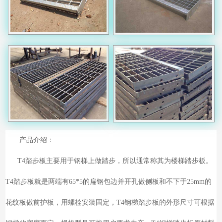
产品介绍：
T4踏步板主要用于钢梯上做踏步，所以通常称其为楼梯踏步板。
T4踏步板就是两端有65*5的扁钢包边并开孔做侧板和不下于25mm的
花纹板做前护板，用螺栓安装固定，T4钢梯踏步板的外形尺寸可根据