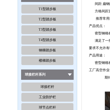
间距:扁钢间距
T1型踏步板
方格间距宜采用
推荐常用规格3
T2型踏步板
产品优点：
T3型踏步板
密型钢格板是
T4型踏步板
满足了一些特
要求不允许有
钢梯踏步板
产品用途：
楼梯踏步板
密型钢格板
工厂高空作业
球接栏杆系列
期待你的来电
球接栏杆
工业防护栏
球节点栏杆